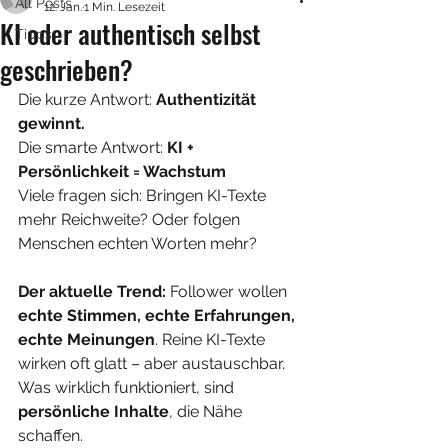
All Posts
12. Jan.
1 Min. Lesezeit
KI oder authentisch selbst
Tipps
geschrieben?
Die kurze Antwort: 
Authentizität 
gewinnt. 
Die smarte Antwort: 
KI + 
Persönlichkeit = Wachstum
Viele fragen sich: Bringen KI-Texte 
mehr Reichweite? Oder folgen 
Menschen echten Worten mehr?
Der aktuelle Trend: 
Follower wollen 
echte Stimmen, echte Erfahrungen, 
echte Meinungen
. Reine KI-Texte 
wirken oft glatt – aber austauschbar. 
Was wirklich funktioniert, sind 
persönliche Inhalte
, die Nähe 
schaffen.