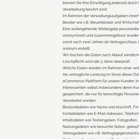
können Sie Ihre Einwilligung jederzeit durch
Verarbeitung berührt wird.
Im Rahmen der Verwaltungsaufgaben innerha
Berater wie z.B. Steuerberater und Wirtscha
Eine weitergehende Weitergabe personenbezo
anonymisiert und zusammengefasst wurden. 
sonst nach zwei Jahren ab Vertragsschluss
anonym erstellt.
Wir löschen die Daten nach Ablauf sämtliche
Löschpflicht wird alle 3 Jahre überprüft.
Welche Daten werden im Rahmen einer vertr
Als vertragliche Leistung im Sinne dieser D
eCommerce-Plattform für unsere Kunden. I
Interessenten selbst insbesondere deren Ku
gespeichert, die nur für berechtigte Persone
Verarbeitet werden:
Bestandsdaten wie Name und Anschrift, Fir
Kontaktdaten wie E-Mail-Adressen, Telefon
Inhaltsdaten wie Texteingaben, Fotografien,
Nutzungsdaten wie besuchte Seiten, gekauft
Vertragsdaten wie z.B. Vertragsgegenstand o