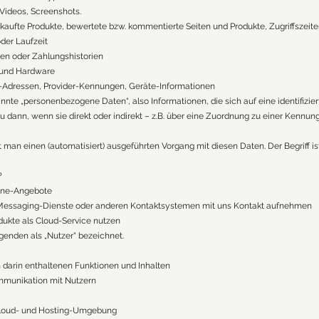
 Videos, Screenshots.
ufte Produkte, bewertete bzw. kommentierte Seiten und Produkte, Zugriffszeit
der Laufzeit
en oder Zahlungshistorien
- und Hardware
-Adressen, Provider-Kennungen, Geräte-Informationen
te „personenbezogene Daten“, also Informationen, die sich auf eine identifiziert
enau dann, wenn sie direkt oder indirekt – z.B. über eine Zuordnung zu einer Ken
 man einen (automatisiert) ausgeführten Vorgang mit diesen Daten. Der Begriff ist
?
line-Angebote
l, Messaging-Dienste oder anderen Kontaktsystemen mit uns Kontakt aufnehmen
odukte als Cloud-Service nutzen
genden als „Nutzer“ bezeichnet.
 darin enthaltenen Funktionen und Inhalten
munikation mit Nutzern
 Cloud- und Hosting-Umgebung