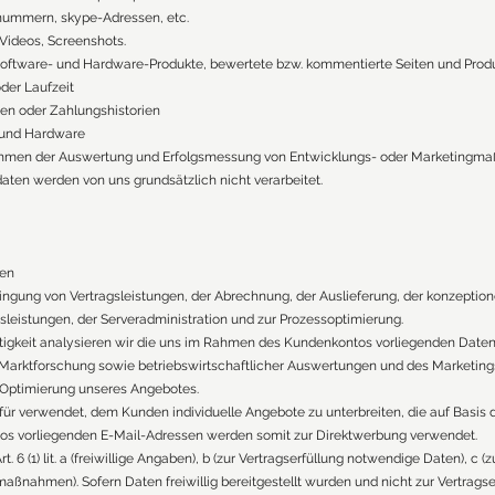
nummern, skype-Adressen, etc.
 Videos, Screenshots.
oftware- und Hardware-Produkte, bewertete bzw. kommentierte Seiten und Prod
der Laufzeit
en oder Zahlungshistorien
- und Hardware
ahmen der Auswertung und Erfolgsmessung von Entwicklungs- oder Marketingm
aten werden von uns grundsätzlich nicht verarbeitet.
ten
ngung von Vertragsleistungen, der Abrechnung, der Auslieferung, der konzeption
leistungen, der Serveradministration und zur Prozessoptimierung.
ätigkeit analysieren wir die uns im Rahmen des Kundenkontos vorliegenden Date
 Marktforschung sowie betriebswirtschaftlicher Auswertungen und des Marketing
r Optimierung unseres Angebotes.
r verwendet, dem Kunden individuelle Angebote zu unterbreiten, die auf Basis 
s vorliegenden E-Mail-Adressen werden somit zur Direktwerbung verwendet.
t. 6 (1) lit. a (freiwillige Angaben), b (zur Vertragserfüllung notwendige Daten), c
smaßnahmen). Sofern Daten freiwillig bereitgestellt wurden und nicht zur Vertrags