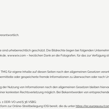
verantwortlich.
ite sind urheberrechtlich geschützt. Die Bildrechte liegen bei folgenden Unterneh
k.de
,
www.wix.com
– herzlichen Dank an die Fotografen, für das zur Verfügung ste
1 TMG für eigene Inhalte auf diesen Seiten nach den allgemeinen Gesetzen verantw
 übermittelte oder gespeicherte fremde Informationen zu überwachen oder nach U
ng der Nutzung von Informationen nach den allgemeinen Gesetzen bleiben hiervon
 einer konkreten Rechtsverletzung möglich. Bei Bekanntwerden von entsprechend
bs. 1 ODR-VO und § 36 VSBG:
form zur Online-Streitbeilegung (OS) bereit, die du unter
https://ec.europa.eu/c