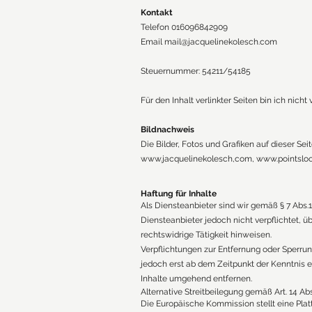
Kontakt
Telefon 016096842909
Email mail@jacquelinekolesch.com
Steuernummer: 54211/54185
Für den Inhalt verlinkter Seiten bin ich nicht 
Bildnachweis
Die Bilder, Fotos und Grafiken auf dieser Se
www.jacquelinekolesch
,com,
www.pointsloo
Haftung für Inhalte
Als Diensteanbieter sind wir gemäß § 7 Abs.
Diensteanbieter jedoch nicht verpflichtet,
rechtswidrige Tätigkeit hinweisen.
Verpflichtungen zur Entfernung oder Sperru
jedoch erst ab dem Zeitpunkt der Kenntnis
Inhalte umgehend entfernen.
Alternative Streitbeilegung gemäß Art. 14 A
Die Europäische Kommission stellt eine Platt