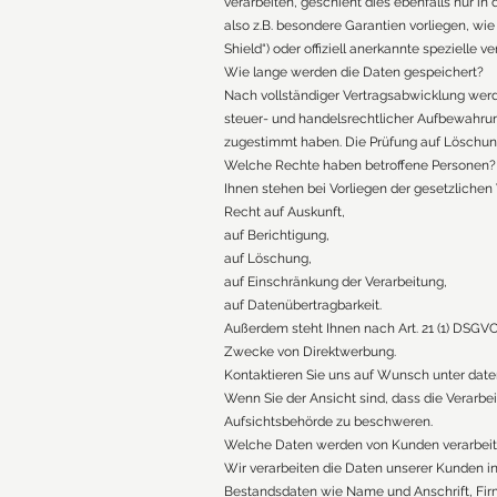
verarbeiten, geschieht dies ebenfalls nur in
also z.B. besondere Garantien vorliegen, wi
Shield“) oder offiziell anerkannte spezielle 
Wie lange werden die Daten gespeichert?
Nach vollständiger Vertragsabwicklung werd
steuer- und handelsrechtlicher Aufbewahrun
zugestimmt haben. Die Prüfung auf Löschung 
Welche Rechte haben betroffene Personen?
Ihnen stehen bei Vorliegen der gesetzliche
Recht auf Auskunft,
auf Berichtigung,
auf Löschung,
auf Einschränkung der Verarbeitung,
auf Datenübertragbarkeit.
Außerdem steht Ihnen nach Art. 21 (1) DSGVO
Zwecke von Direktwerbung.
Kontaktieren Sie uns auf Wunsch unter
date
Wenn Sie der Ansicht sind, dass die Verarbe
Aufsichtsbehörde zu beschweren.
Welche Daten werden von Kunden verarbeit
Wir verarbeiten die Daten unserer Kunden 
Bestandsdaten wie Name und Anschrift, Fir