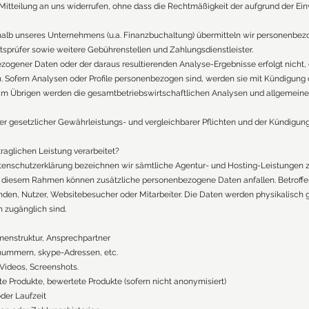
 Mitteilung an uns widerrufen, ohne dass die Rechtmäßigkeit der aufgrund der Ein
lb unseres Unternehmens (u.a. Finanzbuchaltung) übermitteln wir personenbez
ftsprüfer sowie weitere Gebührenstellen und Zahlungsdienstleister.
gener Daten oder der daraus resultierenden Analyse-Ergebnisse erfolgt nicht, e
Sofern Analysen oder Profile personenbezogen sind, werden sie mit Kündigung d
. Im Übrigen werden die gesamtbetriebswirtschaftlichen Analysen und allgeme
r gesetzlicher Gewährleistungs- und vergleichbarer Pflichten und der Kündigung 
aglichen Leistung verarbeitet?
atenschutzerklärung bezeichnen wir sämtliche Agentur- und Hosting-Leistungen z
n diesem Rahmen können zusätzliche personenbezogene Daten anfallen. Betroff
nden, Nutzer, Websitebesucher oder Mitarbeiter. Die Daten werden physikalisc
n zugänglich sind.
menstruktur, Ansprechpartner
nummern, skype-Adressen, etc.
 Videos, Screenshots.
e Produkte, bewertete Produkte (sofern nicht anonymisiert)
der Laufzeit