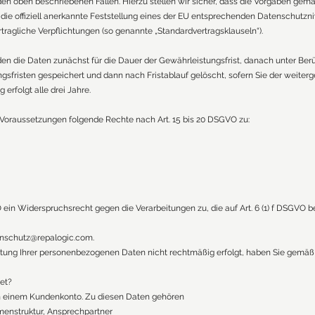
 den oben beschriebenen Fällen. Hierzu stellen wir sicher, dass die Vorgaben gemäß
e die offiziell anerkannte Feststellung eines der EU entsprechenden Datenschutzn
vertragliche Verpflichtungen (so genannte „Standardvertragsklauseln“).
en die Daten zunächst für die Dauer der Gewährleistungsfrist, danach unter Ber
gsfristen gespeichert und dann nach Fristablauf gelöscht, sofern Sie der weite
erfolgt alle drei Jahre.
n Voraussetzungen folgende Rechte nach Art. 15 bis 20 DSGVO zu:
 ein Widerspruchsrecht gegen die Verarbeitungen zu, die auf Art. 6 (1) f DSGVO
nschutz@repalogic.com
.
itung Ihrer personenbezogenen Daten nicht rechtmäßig erfolgt, haben Sie gemäß 
et?
in einem Kundenkonto. Zu diesen Daten gehören
menstruktur, Ansprechpartner